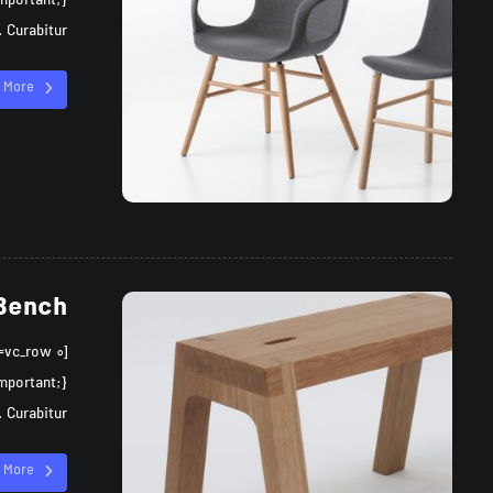
Curabitur ...
 More
Bench
Curabitur ...
 More