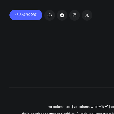
۰۹۱۹۸۶۹۵۵۹۶
[vc_row ۰=””][vc_column width=”۲/۳″][cz_gap height=”۳۰px” id=”cz_۱۳۴۴۱″][/vc_column][vc_column width=”۱/۳″][vc_column_text