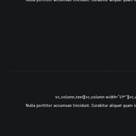
css=”.vc_custom_۱۴۹۷۳۰۷۵۷۹۶۰۹{margin-bottom: ۴۰px !important;}”]Nulla porttitor accumsan tincidunt. Curabitur al
[vc_row ۰=””][vc_column width=”۲/۳″][cz_gap height=”۳۰px” id=”cz_۴۹۴۸۷″][/vc_column][vc_column width=”۱/۳″][vc_column_text
css=”.vc_custom_۱۴۹۷۳۰۷۵۷۹۶۰۹{margin-bottom: ۴۰px !important;}”]Nulla porttitor accumsan tincidunt. Curabitur al