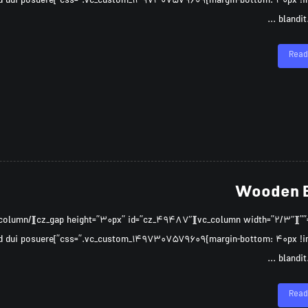
iquet quam id dui posuere
blandit. 
Read
Wooden 
iquet quam id dui posuere
blandit. 
Read