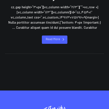
[vc_row ۰=””][vc_column width=”۲/۳″][cz_gap height=”۳۰px”
id=”cz_۴۵۴۰۱″][/vc_column][vc_column width=”۱/۳″]
[vc_column_text css=”.vc_custom_۱۴۹۷۳۰۷۵۷۹۶۰۹{margin-
bottom: ۴۰px !important;}”]Nulla porttitor accumsan tincidunt.
Curabitur aliquet quam id dui posuere blandit. Curabitur ...
Read More
دفتر مرکزی