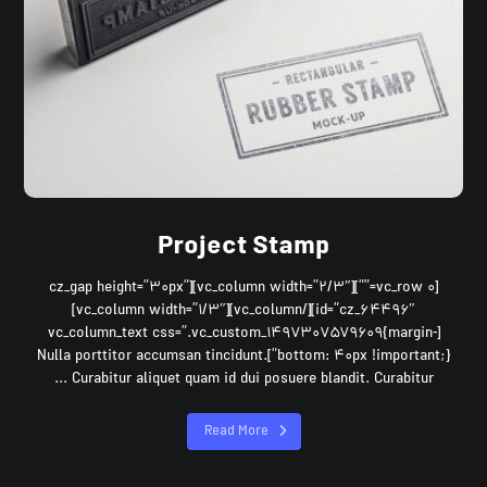
Project Stamp
[vc_row ۰=””][vc_column width=”۲/۳″][cz_gap height=”۳۰px”
id=”cz_۶۴۴۹۶″][/vc_column][vc_column width=”۱/۳″]
[vc_column_text css=”.vc_custom_۱۴۹۷۳۰۷۵۷۹۶۰۹{margin-
bottom: ۴۰px !important;}”]Nulla porttitor accumsan tincidunt.
Curabitur aliquet quam id dui posuere blandit. Curabitur ...
Read More