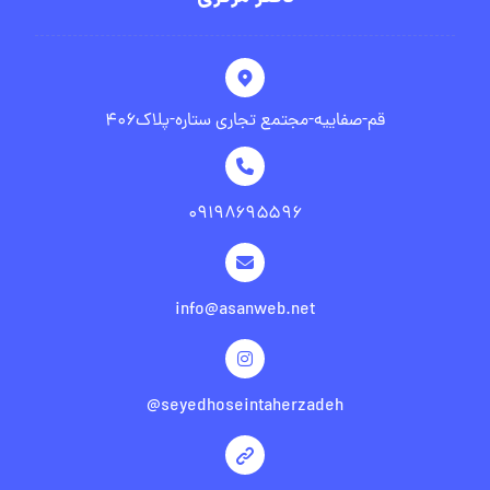
قم-صفاییه-مجتمع تجاری ستاره-پلاک۴۰۶
۰۹۱۹۸۶۹۵۵۹۶
info@asanweb.net
seyedhoseintaherzadeh@