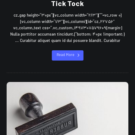
Tick Tock
[vc_row ۰=””][vc_column width=”۲/۳″][cz_gap height=”۳۰px”
id=”cz_۲۲۷۵۶″][/vc_column][vc_column width=”۱/۳″]
[vc_column_text css=”.vc_custom_۱۴۹۷۳۰۷۵۷۹۶۰۹{margin-
bottom: ۴۰px !important;}”]Nulla porttitor accumsan tincidunt.
Curabitur aliquet quam id dui posuere blandit. Curabitur ...
Read More