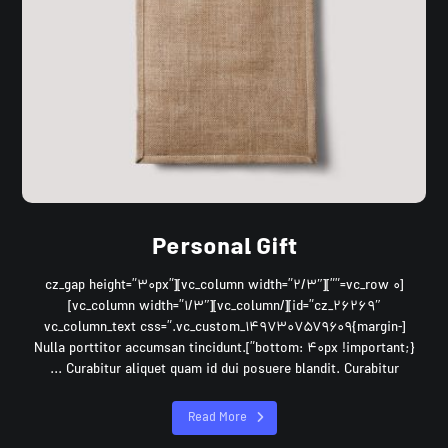
Personal Gift
[vc_row ۰=””][vc_column width=”۲/۳″][cz_gap height=”۳۰px”
id=”cz_۲۶۲۶۹″][/vc_column][vc_column width=”۱/۳″]
[vc_column_text css=”.vc_custom_۱۴۹۷۳۰۷۵۷۹۶۰۹{margin-
bottom: ۴۰px !important;}”]Nulla porttitor accumsan tincidunt.
Curabitur aliquet quam id dui posuere blandit. Curabitur ...
Read More