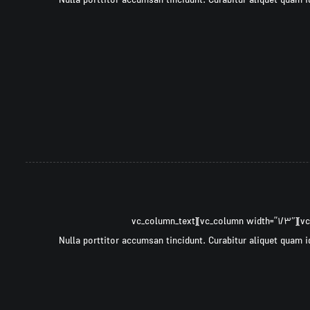
css=”.vc_custom_۱۴۹۷۳۰۷۵۷۹۶۰۹{margin-bottom: ۴۰px !important;}”]Nulla porttitor accumsan tincidunt. Curabitur al
[vc_row ۰=””][vc_column width=”۲/۳″][cz_gap height=”۳۰px” id=”cz_۱۳۴۴۱″][/vc_column][vc_column width=”۱/۳″][vc_column_text
css=”.vc_custom_۱۴۹۷۳۰۷۵۷۹۶۰۹{margin-bottom: ۴۰px !important;}”]Nulla porttitor accumsan tincidunt. Curabitur al