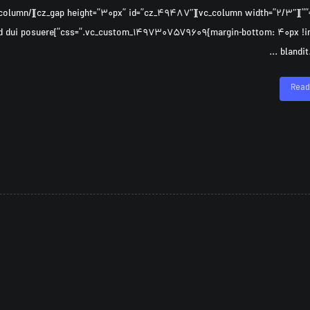
iquet quam id dui posuere
blandit. 
Read