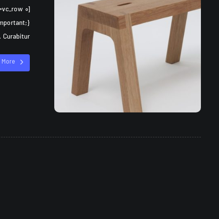
Curabitur ...
 More