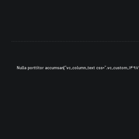
[vc_row ۰=””][vc_column width=”۱/۳″][vc_column_text css=”.vc_custom_۱۴۹۷۳۰۷۵۷۹۶۰۹{margin-bottom: ۴۰px !important;}”]Nulla porttitor accumsan