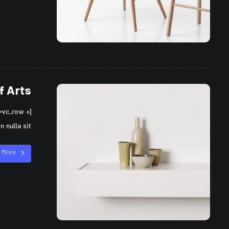
f Arts
lla sit ...
 More