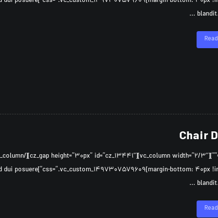
iquet quam id dui posuere
blandit. 
Read
Chair 
iquet quam id dui posuere
blandit. 
Read