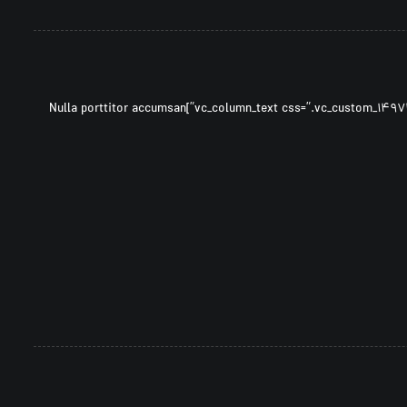
[vc_row ۰=””][vc_column width=”۱/۳″][vc_column_text css=”.vc_custom_۱۴۹۷۳۰۷۵۷۹۶۰۹{margin-bottom: ۴۰px !important;}”]Nulla porttitor accumsan