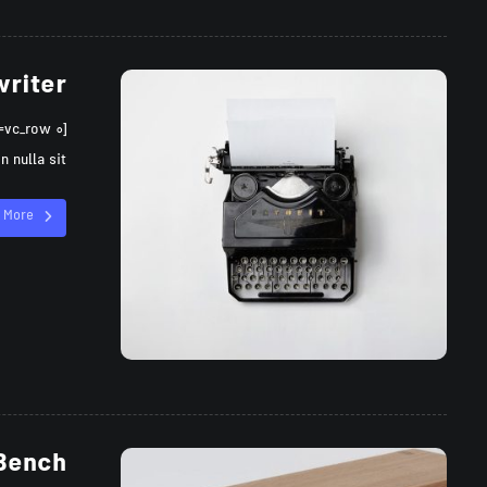
riter
lla sit ...
 More
Bench