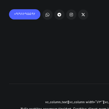
۰۹۱۹۸۶۹۵۵۹۶
[vc_row ۰=””][vc_column width=”۲/۳″][cz_gap height=”۳۰px” id=”cz_۲۲۷۵۶″][/vc_column][vc_column width=”۱/۳″][vc_column_text