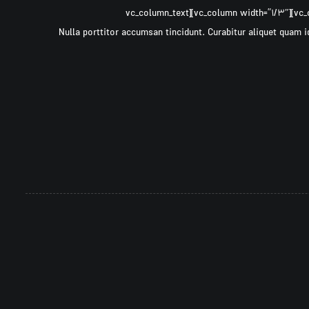
[vc_row ۰=””][vc_column width=”۲/۳″][cz_gap height=”۳۰px” id=”cz_۴۹۴۸۷″][/vc_column][vc_column width=”۱/۳″][vc_column_text
css=”.vc_custom_۱۴۹۷۳۰۷۵۷۹۶۰۹{margin-bottom: ۴۰px !important;}”]Nulla porttitor accumsan tincidunt. Curabitur al