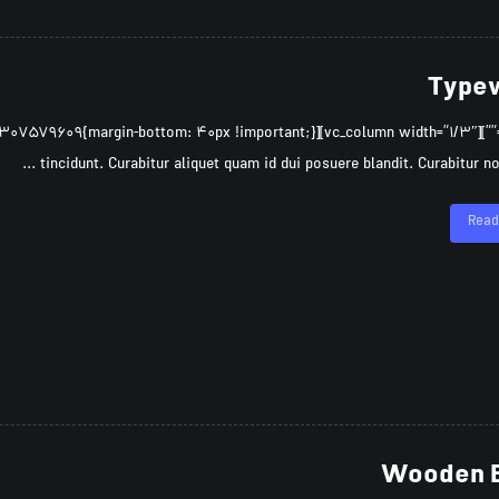
Typew
tincidunt. Curabitur aliquet quam id dui posuere blandit. Curabitur non nu
Read
Wooden 