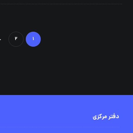
…
۲
۱
دفتر مرکزی