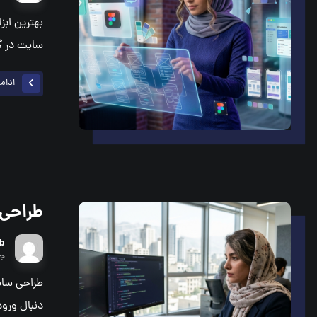
بهترین ابز
سایت در گ
ادام
طراحی سایت با HP
b
جول
دنبال ورود