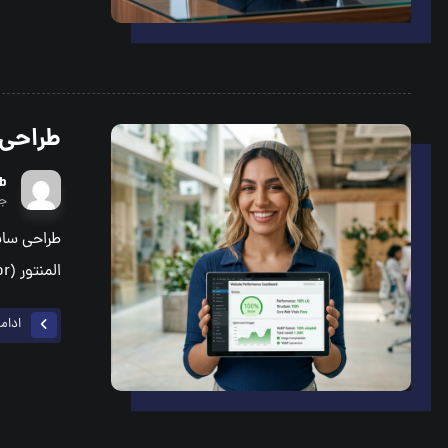
طراحی س
b
جول
طراحی سایت
المنتور (Elementor) با ورود خود به ...
ادام