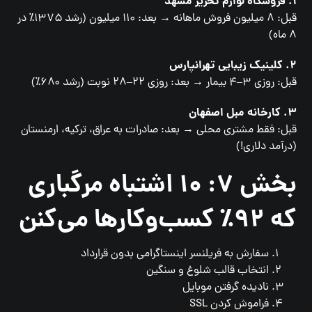
۱. فروشگاه لوازم تحریر مشهد
قبل: ۸ میلیون فروش ماهانه → بعد: ۱۱۰ میلیون (رشد ۱۳۷۵٪ در
۸ ماه)
۲. کلینیک زیبایی تهرانپارس
قبل: روزی ۳–۴ بیمار → بعد: روزی ۲۲–۲۸ نوبت (رشد ۶۸۰٪)
۳. کارخانه مبل اصفهان
قبل: فقط مشتری محلی → بعد: صادرات به عراق، ترکیه، ارمنستان
(درآمد دلاری!)
بخش ۷: ۱۰ اشتباه مرگباری
که ۹۲٪ کسب‌وکارها می‌کنن
سفارش به فریلنسر اینستاگرامی بدون قرارداد
انتخاب قالب شلوغ و سنگین
نادیده گرفتن موبایل
فراموش کردن SSL