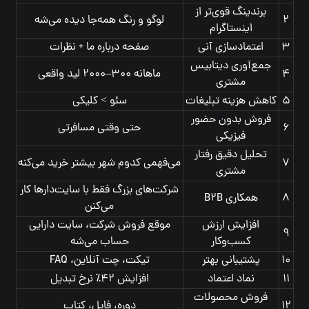
برندینگ قوی‌تر از
۲
لوگو و رنگ همه‌جا دیده می‌شه
اینستاگرام
۳
اعتمادسازی آنی
صفحه درباره ما + نظرات
جمع‌آوری دیتابیس
۴
ماهانه ۳۰۰–۲۰۰۰ لید واقعی
مشتری
۵
کاهش هزینه تبلیغات
سئو > کلیکی
فروش بدون حضور
۶
حتی وقتی مسافرتی
فیزیکی
تحلیل دقیق رفتار
۷
می‌فهمی کدوم شهر بیشتر خرید می‌کنه
مشتری
شرکت‌های بزرگ فقط با سایت‌دارها کار
۸
همکاری B۲B
می‌کنن
افزایش ارزش
موقع فروش شرکت، سایت دارایی
۹
کسب‌وکار
حساب می‌شه
۱۰
پشتیبانی بهتر
تیکت، چت آنلاین، FAQ
۱۱
نماد اعتماد
افزایش ۴۲٪ نرخ تبدیل
فروش محصولات
۱۲
دوره، فایل، کتاب