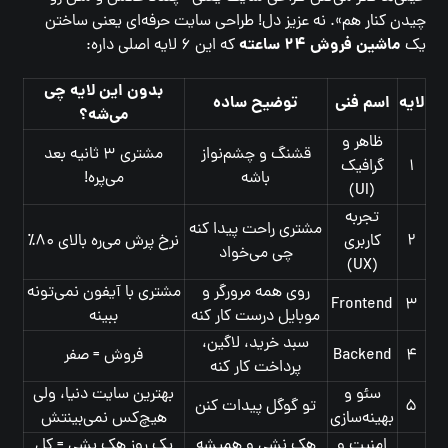
چیدن کنار هم». نه عزیز دل! طراحی سایت حرفه‌ای یعنی ساختن
ماشین فروش ۲۴ ساعته
یک
که این ۶ لایه اصلی داره:
بدون این لایه چی
لایه
اسم فنی
توضیح ساده
می‌شه؟
ظاهر و
قشنگ و چشم‌نواز
مشتری ۳ ثانیه بعد
۱
گرافیک
باشه
می‌پره!
(UI)
تجربه
مشتری راحت پیدا کنه
۲
کاربری
نرخ پرش می‌ره بالای ۸۰٪
چی می‌خواد
(UX)
روی همه مرورگر و
مشتری با آیفون نمی‌تونه
Frontend
۳
موبایل درست کار کنه
ببینه
سبد خرید، لاگین،
۴
Backend
فروش = صفر
پرداخت کار کنه
سئو و
بهترین سایت دنیا، ولی
۵
تو گوگل پیدات کنن
بهینه‌سازی
هیچ‌کس نمی‌بینتش
امنیت و
هک نشی و همیشه
یک روز هک بشی = کل