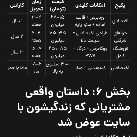
قیمت
زمان
پکیج
امکانات کلیدی
گارانتی
(تومان)
تحویل
وردپرس + قالب
۱۵–۲۸
۲–۳
اقتصادی
۱ سال
آماده + سئو پایه
میلیون
هفته
حرفه‌ای
طراحی اختصاصی +
۳۵–۷۵
۴–۶
۲ سال
شرکتی
سرعت بالا
میلیون
هفته
فروشگاه
ووکامرس + درگاه +
۸۵–۲۵۰
۸–۱۶
۳ سال
کامل
PWA
میلیون
هفته
۳۰۰ میلیون
۶–۱۸
اختصاصی
کدنویسی از صفر
مادام‌العمر
به بالا
ماه
بخش ۶: داستان واقعی
مشتریانی که زندگیشون با
سایت عوض شد