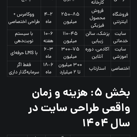
کارخانه
فروش
فروشگاه
۸۵–۲۵۰
۲–۴
ووکامرس +
محصول
اینترنتی
میلیون
ماه
طراحی اختصاصی
فیزیکی
سایت
پزشک، سالن
۴۵–۱۱۰
۶–۱۰
با سیستم
خدماتی
زیبایی
میلیون
هفته
نوبت‌دهی
سایت
آکادمی، دوره
۷۵–۳۰۰
۳–۶
با LMS حرفه‌ای
آموزشی
آنلاین
میلیون
ماه
۳۰۰ میلیون
۶–۱۸
فقط اگر
اختصاصی
استارتاپ
تا ۲ میلیارد
ماه
سرمایه‌گذار داری
بخش ۵: هزینه و زمان
واقعی طراحی سایت در
سال ۱۴۰۴