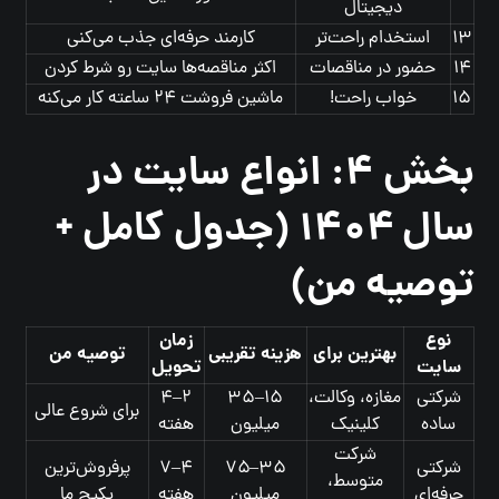
دیجیتال
۱۳
استخدام راحت‌تر
کارمند حرفه‌ای جذب می‌کنی
۱۴
حضور در مناقصات
اکثر مناقصه‌ها سایت رو شرط کردن
۱۵
خواب راحت!
ماشین فروشت ۲۴ ساعته کار می‌کنه
بخش ۴: انواع سایت در
سال ۱۴۰۴ (جدول کامل +
توصیه من)
نوع
زمان
بهترین برای
هزینه تقریبی
توصیه من
سایت
تحویل
شرکتی
مغازه، وکالت،
۱۵–۳۵
۲–۴
برای شروع عالی
ساده
کلینیک
میلیون
هفته
شرکت
شرکتی
۳۵–۷۵
۴–۷
پرفروش‌ترین
متوسط،
حرفه‌ای
میلیون
هفته
پکیج ما