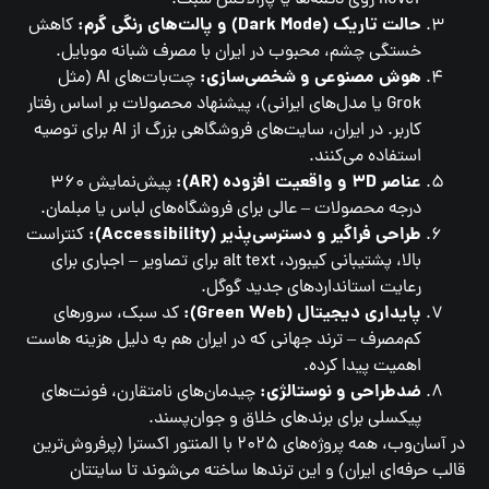
حالت تاریک (Dark Mode) و پالت‌های رنگی گرم:
کاهش
خستگی چشم، محبوب در ایران با مصرف شبانه موبایل.
هوش مصنوعی و شخصی‌سازی:
چت‌بات‌های AI (مثل
Grok یا مدل‌های ایرانی)، پیشنهاد محصولات بر اساس رفتار
کاربر. در ایران، سایت‌های فروشگاهی بزرگ از AI برای توصیه
استفاده می‌کنند.
عناصر ۳D و واقعیت افزوده (AR):
پیش‌نمایش ۳۶۰
درجه محصولات – عالی برای فروشگاه‌های لباس یا مبلمان.
طراحی فراگیر و دسترسی‌پذیر (Accessibility):
کنتراست
بالا، پشتیبانی کیبورد، alt text برای تصاویر – اجباری برای
رعایت استانداردهای جدید گوگل.
پایداری دیجیتال (Green Web):
کد سبک، سرورهای
کم‌مصرف – ترند جهانی که در ایران هم به دلیل هزینه هاست
اهمیت پیدا کرده.
ضدطراحی و نوستالژی:
چیدمان‌های نامتقارن، فونت‌های
پیکسلی برای برندهای خلاق و جوان‌پسند.
در آسان‌وب، همه پروژه‌های ۲۰۲۵ با المنتور اکسترا (پرفروش‌ترین
قالب حرفه‌ای ایران) و این ترندها ساخته می‌شوند تا سایتتان