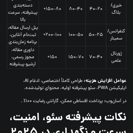
خبری/
دسته‌بندی
۸۰–۱۵۰+
۴۰–۸۰
۲۰–۴۰
بلاگ
پیشرفته، سرعت
بالا
پنل ارسال مقاله،
کنفرانس/
۲۵–۵۰
۵۰–۱۰۰
۱۰۰–۲۰۰+
ثبت‌نام آنلاین،
سمینار
برنامه زمان‌بندی
داوری مقاله،
ژورنال
۴۰–۷۰
۷۰–۱۵۰
۱۵۰+
مجوز رسمی،
علمی
آرشیو پیشرفته
عوامل افزایش هزینه:
طراحی کاملاً اختصاصی، ادغام AI،
اپلیکیشن PWA، سئو پیشرفته اولیه، محتوای تولیدشده.
در آسان‌وب: پرداخت اقساطی ممکن، گارانتی رضایت ۱۰۰٪ .
نکات پیشرفته سئو، امنیت،
سرعت و نگهداری در ۲۰۲۵