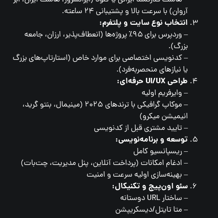
آروان) با سرعت بالا و پشتیبانی ۲۴ ساعته.
انتخاب نوع سایت و پلتفرم:
– وردپرس برای ۹۵٪ پروژه‌ها (انعطاف‌پذیر، ارزان، جامعه
بزرگ).
– کدنویسی اختصاصی برای موارد خاص (استارتاپ‌های بزرگ
یا نیازهای منحصربه‌فرد).
طراحی UI/UX حرفه‌ای:
– وایرفریم اولیه
– موکاپ گرافیکی با ترندهای ۲۰۲۵ (مینیمال، بنتو گرید،
انیمیشن میکرو)
– تایید مشتری قبل از کدنویسی
توسعه و برنامه‌نویسی:
– ریسپانسیو کامل
– ادغام امکانات (پرداخت آنلاین، پنل مدیریت، چت‌بات)
– بهینه‌سازی اولیه سرعت و امنیت
سئو اون‌پیج و تکنیکال:
– ساختار URL دوستانه
– متا تایتل/دیسکریپشن