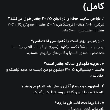
کامل)
۱. طراحی سایت حرفه‌ای در ایران ۲۰۲۵ چقدر طول می‌کشد؟
شرکتی: ۴–۸ هفته | فروشگاهی: ۸–۱۶ هفته | خبری/ژورنال: ۶–۱۲
هفته | اختصاصی: ۳–۶ ماه.
۲. وردپرس بهتر است یا کدنویسی اختصاصی؟
وردپرس برای ۹۵٪ کسب‌وکارها (سریع، ارزان، انعطاف‌پذیر) – ما
متخصص المنتور اکسترا و قالب‌های پرفروش هستیم.
۳. هزینه نگهداری سالانه چقدر است؟
هاست + پشتیبانی: ۵–۳۰ میلیون تومان (بسته به حجم ترافیک و
امکانات).
۴. آسان‌وب ریپورتاژ آگهی و سئو هم انجام می‌دهد؟
بله، با تیم حرفه‌ای و گارانتی رشد ترافیک ارگانیک.
۵. آیا پرداخت اقساطی دارید؟
بله، برای راحتی مشتریان.