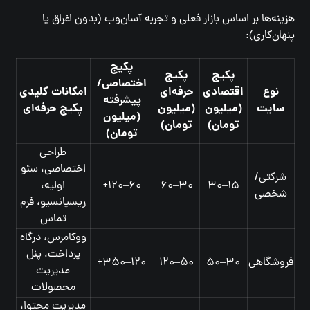
هزینه‌ها بر اساس بازار فعلی و تجربه آسان‌وب (بدون اغراق یا
پنهان‌کاری):
پکیج
پکیج
پکیج
اختصاصی/
نوع
اقتصادی
حرفه‌ای
امکانات کلیدی
پیشرفته
سایت
(میلیون
(میلیون
پکیج حرفه‌ای
(میلیون
تومان)
تومان)
تومان)
طراحی
اختصاصی، سئو
شرکتی/
۱۵–۳۰
۳۰–۶۰
۶۰–۱۲۰+
اولیه،
شخصی
ریسپانسیو، فرم
تماس
ووکامرس، درگاه
پرداخت، پنل
فروشگاهی
۳۰–۵۰
۵۰–۱۲۰
۱۲۰–۳۵۰+
مدیریت
محصولات
مدیریت محتوا،