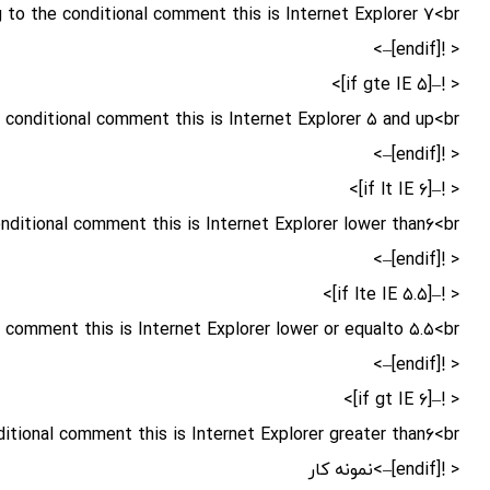
 to the conditional comment this is Internet Explorer ۷<br />
< ![endif]–>
< !–[if gte IE ۵]>
 conditional comment this is Internet Explorer ۵ and up<br/>
< ![endif]–>
< !–[if lt IE ۶]>
ditional comment this is Internet Explorer lower than۶<br />
< ![endif]–>
< !–[if lte IE ۵.۵]>
comment this is Internet Explorer lower or equalto ۵.۵<br />
< ![endif]–>
< !–[if gt IE ۶]>
tional comment this is Internet Explorer greater than۶<br />
< ![endif]–>نمونه کار