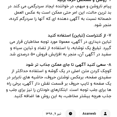
۶- روشن و مشخص حرف بزنید
پیام ناروشن و مبهم، در خواننده ایجاد سردرگمی می کند. در
بد ترین حالت، این امر حتی ممکن است به عکس العمل
خصمانه نسبت به آگهی دهنده ای که آنها را سردرگم کرده،
منجر شود.
۷- از کنتراست (تباین) استفاده کنید
تباین دیداری در آگهی، معمولا مورد توجه مخاطبان قرار می
گیرد. تبلیغ یک نوشابه، با استفاده از تضاد و تباین سیاه و
سفید در آگهی آن، منجر به افزایش فروش ۵۰ درصدی شد.
۸- سعی کنید آگهی تا جای ممکن جذاب تر شود
کوچک کردن متن اصلی در یک گوشه و استفاده حداکثر از
سفیدی صفحه، برعکس نوشتن حروف، حاشیه های نابرابر در
یک صفحه و تایپ حروف بر قسمت نقش دار آگهی، برخی راه
ها برای جلب توجه است. ابتکارهای خودتان را نیز برای جلب و
جذب هرچه بیشتر مخاطب، به این روش ها اضافه کنید.
Asanweb
تیر ۹, ۱۳۹۸