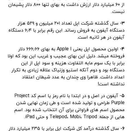
از ۶۰ میلیارد دلار ارزش داشت به بهای تنها ۸۰۰ دلار پشیمان
نیست.
۳-
سال گذشته شرکت اپل تعداد ۲۰۱ میلیون و ۵۲۹ هزار
دستگاه آیفون به فروش رساند. این رقم برابر با ۶٫۴ دستگاه
آیفون در هر ثانیه است.
۴-
اولین محصول اپل یعنی Apple I به بهای ۶۶۶٫۶۶ دلار
فروخته میشد. دلیل این بهای عجیب و غریب این بود که اولا
برابر با یک سوم مابه التفاوت هزینه و سود اپل از این
دستگاه بود و دوم آنکه استیو وزنیاک علاقه زیادی به تکرار
اعداد داشت. ظاهرا وی چندان به عدد شیطان اعتقاد
نداشته است!
۵-
آیفون در اصل و در ابتدا با نام رمز یا اسم کد Project
Purple طراحی و تولید شده است و طی زمان نهایی شدن
محصول اسم های فراوانی برای آن انتخاب شده بود. اسم
هایی از جمله: Telepod، Mobi، Tripod و حتی iPad.
۶-
سال گذشته درآمد کل شرکت اپل برابر با ۲۳۵ میلیارد دلار