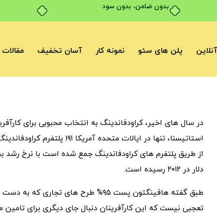
بدون ضامن، بدون سود
نلاین
پلن های سئو
نمونه کار
آسان تخفیف
مقالات
در سال های اخیر، کراودفاندینگ به انتخاب محبوبی برای کارآفر
استاتیسنا، تنها در ایالات متح
دلار در ۲۰۱۲ رسیده است.
طبق گفته هافینگتون پست ۹۵% طرح های تج
تعجبی نیست که این کارآفرینان دنبال جای دیگری برای تامین ما