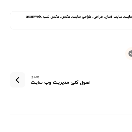
اسان وب٬ اسمان٬ افتاب٬ انگیزشی٬ بازاریابی٬ جملات٬ جملات انگیزشی٬ سان وب٬ سایت٬ سایت آسان٬ طراحی٬ طراحی سایت٬ عکس٬ عکس شب asanweb٬
بعدی
اصول کلی مدیریت وب سایت