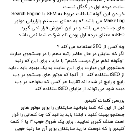
adwords ( سیستم تبلیغات گوگل) و اظهار بر داشتن یک
سایت درجه اول در گوگل نیست .
خریدن این گونه تبلیغات مربوط به SEM یا Search Engine
Marketing می باشد که به معنای سیستم بازاریابی موتور
های جستجو می باشد و در این آموزش قرار نمی گیرد .
SEOبه معنای درجه اول بودن نام شرکت شما نمی باشد .
چه کسی از SEOاستفاده می کند ؟
اگر که سایتی در حال حاضر رتبه دهم را در جستجوی عبارت
“چگونه تخم مرغ درست کنیم” را دارد ، برای این که رتبه
جستجوی این عبارت برای این سایت به یک بهبود یابد ، باید
از SEOاستفاده کند . از آنجا که موتور های جستجو در وب
رایج و رایج تر شده اند تقریبا هر کسی که بخواهد در وب
دیده شود می تواند از مزایای SEOاستفاده کند .
بررسی کلمات کلیدی
قبل از این که شما بتوانید سایتتان را برای موتور های
جستجو بهینه کنید ، ابتدا باید بدانید که جه کلماتی را قرار
است هدف گیری نمایید . برای یک شروع خوب ۳ یا ۴ کلمه
کلیدی را که دوست دارید سایتتان برای آن ها رتبه خوبی