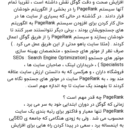
افزایش صحت و دقت گوگل نقش داشته است ، تقریبا تمام
آنها سیستم PageRank را در بخشی از الگوریتم خودشان
قرار دادند . در گذشته در حالی که بسیاری از سایت ها در
حال کار کردن برای افزودن سیستم PageRank به الگوریتم
های جستجویشان بودند ، برخی دیگر نتوانستند صبر کنند تا
خودشان بسازند و سیستم PageRank را از طریق گوگل اعمال
کردند . (مثلا سایت یاهو مدتی از این طریق عمل می کرد . )
صرف نظر از موتور های جستجو ، متخصصان بهینه سازی
موتور های جستجو (SEOs : Search Engine Optimization
Specialists ) ، خریداران لینک ، صاحبان سایت ها ،
فروشگاه داران ، و هرکسی که به دانستن ارزش سایت علاقه
مند بود ، به PageRank سایت در موتور های جستجو نگاه می
کردند تا بفهمند یک سایت تا چه اندازه مهم است .
PageRank چه قدر مهم است ؟
زمانی که گوگل در دوران ابتدایی خود به سر می برد ،
PageRank تنها معیار و فاکتور برای رتبه بندی یک سایت
محسوب می شد . ولی به زودی هنگامی که جامعه ی SEOپی
به اینمساله برد ، سعی در پیدا کردن راه هایی برای افزایش