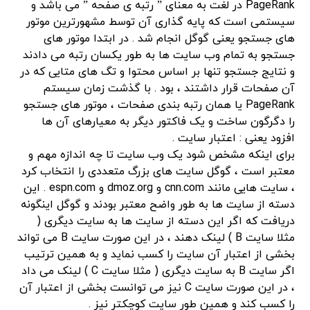
PageRank در لغت به معنای ” رتبه ی صفحه ” می باشد و
سیستمی است که پایه گذاری آن توسط مشهورترین موتور
های جستجو یعنی گوگل انجام شد . در ابتدا موتور های
جستجو به تمام وب سایت ها به طور یکسان رتبه می دادند
و نتایج جستجو تنها بر اساس محتوا و تگ های متایی که در
آن صفحات قرار داشتند ، بود . با گذشت زمان سیستم
PageRank یا همان رتبه بندی صفحات ، موتور های جستجو
را دگرگون ساخت و یک فاکتور دیگر به معیارهای آن ها
افزود یعنی : اعتبار سایت .
برای اینکه مشخص شود یک وب سایت تا چه اندازه مهم و
معتبر است ، گوگل سایت های بزرگ متعددی را انتخاب کرد
، سایت هایی مانند cnn.com و dmoz.org و espn.com . این
دسته از سایت ها به طور واضح معتبر بودند و گوگل اینگونه
دریافت که اگر این دسته از سایت ها به سایت دیگری (
مثلا سایت B ) لینک دهند ، در این صورت سایت B می تواند
بخشی از اعتبار آن سایت را کسب نماید و به همین ترتیب
اگر سایت B به سایت دیگری ( مثلا سایت C ) لینک می داد
، در این صورت سایت C نیز می توانست بخشی از اعتبار آن
را کسب کند و همین طور سایت کوچکتر نیز .