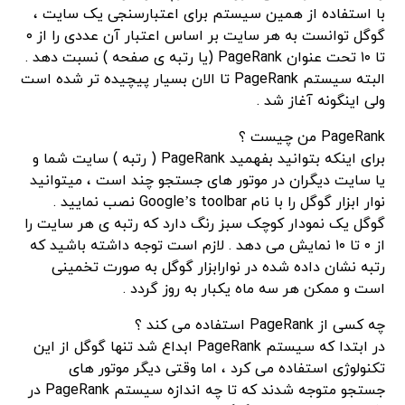
با استفاده از همین سیستم برای اعتبارسنجی یک سایت ،
گوگل توانست به هر سایت بر اساس اعتبار آن عددی را از ۰
تا ۱۰ تحت عنوان PageRank (یا رتبه ی صفحه ) نسبت دهد .
البته سیستم PageRank تا الان بسیار پیچیده تر شده است
ولی اینگونه آغاز شد .
PageRank من چیست ؟
برای اینکه بتوانید بفهمید PageRank ( رتبه ) سایت شما و
یا سایت دیگران در موتور های جستجو چند است ، میتوانید
نوار ابزار گوگل را با نام Google’s toolbar نصب نمایید .
گوگل یک نمودار کوچک سبز رنگ دارد که رتبه ی هر سایت را
از ۰ تا ۱۰ نمایش می دهد . لازم است توجه داشته باشید که
رتبه نشان داده شده در نوارابزار گوگل به صورت تخمینی
است و ممکن هر سه ماه یکبار به روز گردد .
چه کسی از PageRank استفاده می کند ؟
در ابتدا که سیستم PageRank ابداع شد تنها گوگل از این
تکنولوژی استفاده می کرد ، اما وقتی دیگر موتور های
جستجو متوجه شدند که تا چه اندازه سیستم PageRank در