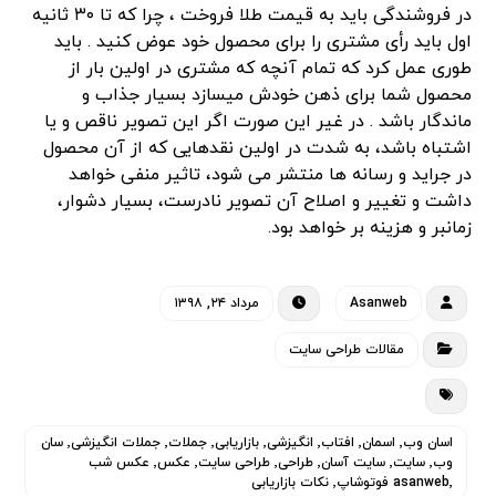
در فروشندگی باید به قیمت طلا فروخت ، چرا که تا ۳۰ ثانیه
اول باید رأی مشتری را برای محصول خود عوض کنید . باید
طوری عمل کرد که تمام آنچه که مشتری در اولین بار از
محصول شما برای ذهن خودش میسازد بسیار جذاب و
ماندگار باشد . در غیر این صورت اگر این تصویر ناقص و یا
اشتباه باشد، به شدت در اولین نقدهایی که از آن محصول
در جراید و رسانه ها منتشر می شود، تاثیر منفی خواهد
داشت و تغییر و اصلاح آن تصویر نادرست، بسیار دشوار،
زمانبر و هزینه بر خواهد بود.
Asanweb
مرداد ۲۴, ۱۳۹۸
مقالات طراحی سایت
اسان وب٬ اسمان٬ افتاب٬ انگیزشی٬ بازاریابی٬ جملات٬ جملات انگیزشی٬ سان
وب٬ سایت٬ سایت آسان٬ طراحی٬ طراحی سایت٬ عکس٬ عکس شب
asanweb٬ فوتوشاپ٬ نکات بازاریابی