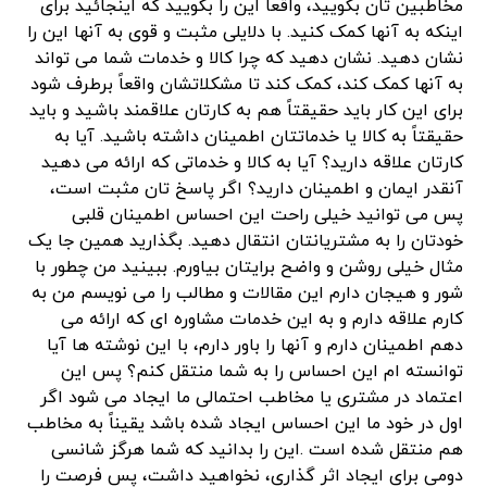
مخاطبین تان بگویید، واقعاً این را بگویید که اینجائید برای
اینکه به آنها کمک کنید. با دلایلی مثبت و قوی به آنها این را
نشان دهید. نشان دهید که چرا کالا و خدمات شما می تواند
به آنها کمک کند، کمک کند تا مشکلاتشان واقعاً برطرف شود
برای این کار باید حقیقتاً هم به کارتان علاقمند باشید و باید
حقیقتاً به کالا یا خدماتتان اطمینان داشته باشید. آیا به
کارتان علاقه دارید؟ آیا به کالا و خدماتی که ارائه می دهید
آنقدر ایمان و اطمینان دارید؟ اگر پاسخ تان مثبت است،
پس می توانید خیلی راحت این احساس اطمینان قلبی
خودتان را به مشتریانتان انتقال دهید. بگذارید همین جا یک
مثال خیلی روشن و واضح برایتان بیاورم. ببینید من چطور با
شور و هیجان دارم این مقالات و مطالب را می نویسم من به
کارم علاقه دارم و به این خدمات مشاوره ای که ارائه می
دهم اطمینان دارم و آنها را باور دارم، با این نوشته ها آیا
توانسته ام این احساس را به شما منتقل کنم؟ پس این
اعتماد در مشتری یا مخاطب احتمالی ما ایجاد می شود اگر
اول در خود ما این احساس ایجاد شده باشد یقیناً به مخاطب
هم منتقل شده است .این را بدانید که شما هرگز شانسی
دومی برای ایجاد اثر گذاری، نخواهید داشت، پس فرصت را