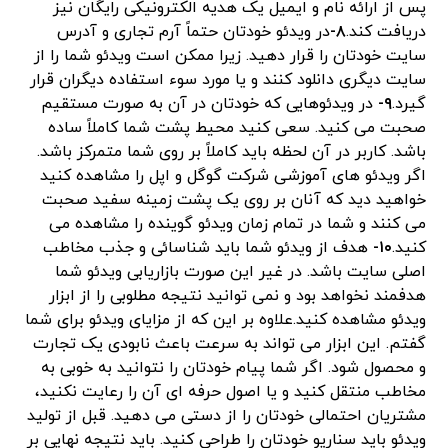
پس از ارائه نام و ایمیل یک هدیه الکترونیکی رایگان نیز
دریافت کند.
۸-
در ویدئو خودتان حتماً آرم تجاری و آدرس
سایت خودتان را قرار دهید. زیرا ممکن است ویدئو شما را از
سایت دیگری دانلود کنند و یا مورد سوء استفاده دیگران قرار
گیرد.
۹-
در ویدئوهایی که خودتان در آن به صورت مستقیم
صحبت می کنید. سعی کنید محیط پشت شما کاملاً ساده
باشد. کاربر در آن لحظه باید کاملاً بر روی شما متمرکز باشد.
اگر ویدئو های آموزشی شرکت گوگل و اپل را مشاهده کنید
خواهید دید که آنان بر روی یک پشت زمینه سفید صحبت
می کنند و شما در تمام زمان ویدئو گوینده را مشاهده می
کنید.
۱۰-
هدف از ویدئو شما باید شناسائی و جذب مخاطب
اصلی سایت باشد. در غیر این صورت بازاریابی ویدئو شما
هدفمند نخواهد بود و نمی توانید نتیجه مطلوبی را از ابزار
ویدئو مشاهده کنید.علاوه بر این که از مزایای ویدئو برای شما
گفتم. این ابزار می تواند به سرعت باعث نابودی یک تجارت
و محصول شود. اگر شما پیام خودتان را نتوانید به خوبی به
مخاطب منتقل کنید و یا اصول حرفه ای آن را رعایت نکنید،
مشتریان احتمالی خودتان را از دستی می دهید. قبل از تولید
ویدئو باید سناریو خودتان را طراحی کنید. باید نتیجه نهایی بر