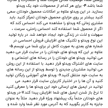
پرسنل شما، موقعیت مکانی شرکت شما و افتخارات و مدارک
شما باشد.
۴-
برای هر کدام از محصولات خود یک ویدئو
بسازید. در این ویدئو علاوه بر امکانات محصول خودتان سعی
کنید بیشتر بر روی مزایای محصول خودتان تمرکز کنید. باید
مشتری زمانی که ویدئو را مشاهده می کند احساس کند که
اگر از محصول شما استفاده کند احساس راحتی، سرعت ،
سهولت و لذت در زندگی خود ایجاد خواهد شد. در باره تولید
این نوع ویدئو و تکنیک های افزایش فروش احساسی در
شماره های بعدی به صورت کامل تر برای شما می نویسم.
۵-
علاوه بر این که ویدئو های خودتان را در سایت قرار می دهید
می توانید. ویدئو های خودتان را در رسانه های اجتماعی و
سایت های اشتراک ویدئو قرار دهید. با استفاده از این روش
می توانید مشتریان جدیدی را توسط ویدئو از این رسانه های
به سایت خود منتقل کنید.
۶-
ویدئو های آموزشی رایگان تولید
کنید و آن ها را در اختیار کاربران سایت قرار دهید. می
توانید در ایمیل های ارسالی خود این ویدئو ها را معرفی کنید
تا نرخ باز شدن ایمیل های شما افزایش پیدا کند.
۷-
در ویدئو
های خودتان حتماً یک پیشنهاد ویژه قرار دهید. مثلاً به عنوان
جایزه به کاربر بگویید که به آدرس مورد نظر شما وارد شده و