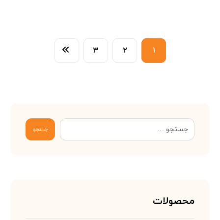
۳
۲
۱
جستجو
محصولات