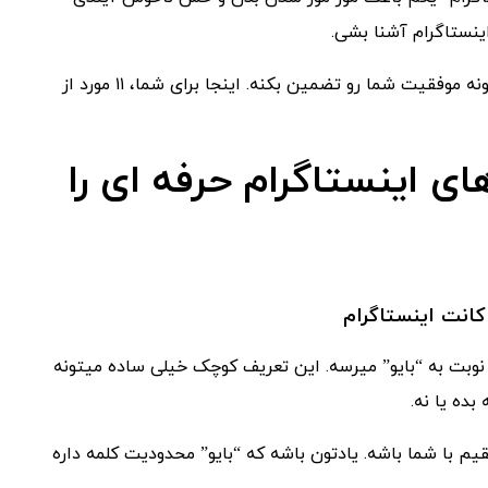
اینستاگرام آشنا بشی.
استفاده از این روش ها و ترکیبشون با تصاویر زیبا و مرتبط میتونه موفقیت شما رو تضمین بکنه. اینجا برای شما، ۱۱ مورد از
ی اینستاگرام حرفه ای را
 نوبت به “بایو” میرسه. این تعریف کوچک خیلی ساده میتونه
ده یا نه.
یم با شما باشه. یادتون باشه که “بایو” محدودیت کلمه داره