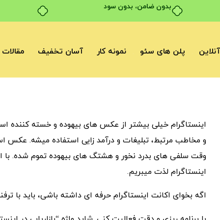
بدون ضامن، بدون سود
نلاین
پلن های سئو
نمونه کار
آسان تخفیف
مقالات
اینستاگرام خیلی بیشتر از عکس های بیهوده و خسته کننده است.
و مخاطب مرتبط، تبلیغات و درآمد زایی استفاده میشه. عکس اس
وقت سلفی های بدرد نخور و هشتگ های بیهوده تموم شده. با ای
اینستاگرام لذت میبریم.
اگه بخوای اکانت اینستاگرام حرفه ای داشته باشی، باید با ترفند
با برنامه ریزی و دقت فعالیت کنی. شاید واژه “بازاریابی در ا