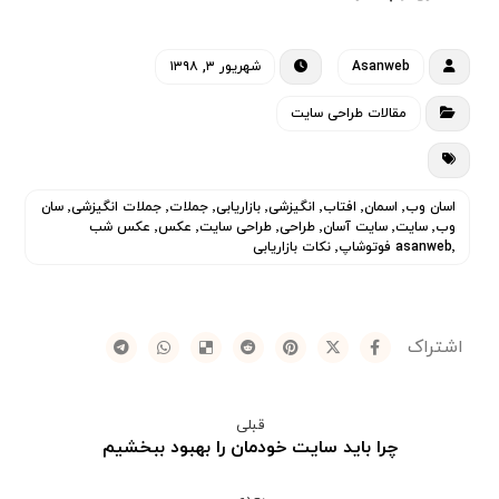
Asanweb
شهریور ۳, ۱۳۹۸
مقالات طراحی سایت
اسان وب٬ اسمان٬ افتاب٬ انگیزشی٬ بازاریابی٬ جملات٬ جملات انگیزشی٬ سان
وب٬ سایت٬ سایت آسان٬ طراحی٬ طراحی سایت٬ عکس٬ عکس شب
asanweb٬ فوتوشاپ٬ نکات بازاریابی
قبلی
چرا باید سایت خودمان را بهبود ببخشیم